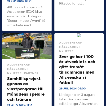
19 SEP 2024 10:21
Riksdag för att…
AIK har av European Club
Association (ECA) blivit
nominerade i kategorin
”Social Impact Award” för
sitt arbete med…
ALLSVENSKAN
HÅLLBARHET
NYHETER
Sverige har i 100
år utvecklats och
ALLSVENSKAN
gått framåt
HÅLLBARHET
tillsammans med
NYHETER
PARTNER
Allsvenskan i
Samhällsprojekt
fotboll
gynnas av
vinstpengarna till
29 JUL 2024 05:00
Månadens spelare
Lördagen den 3 augusti
och tränare
fyller Sveriges mest
folkkära liga, Allsvenskan,
22 AUG 2024 11:16