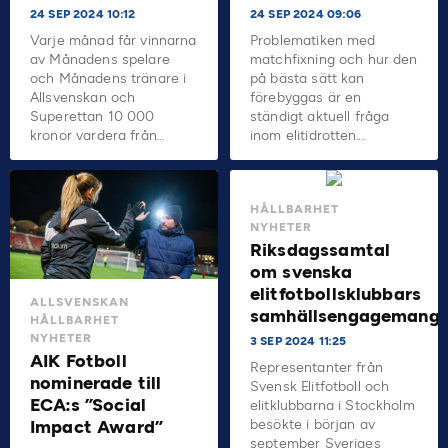
24 SEP 2024 10:12
24 SEP 2024 09:06
Varje månad får vinnarna
Problematiken med
av Månadens spelare
matchfixning och hur den
och Månadens tränare i
på bästa sätt kan
Allsvenskan och
förebyggas är en
Superettan 10 000
ständigt aktuell fråga
kronor vardera från…
inom elitidrotten.…
HÅLLBARHET
NYHETER
Riksdagssamtal
om svenska
elitfotbollsklubbars
ALLSVENSKAN
samhällsengagemang
HÅLLBARHET
NYHETER
3 SEP 2024 11:25
AIK Fotboll
Representanter från
nominerade till
Svensk Elitfotboll och
ECA:s ”Social
elitklubbarna i Stockholm
besökte i början av
Impact Award”
september Sveriges