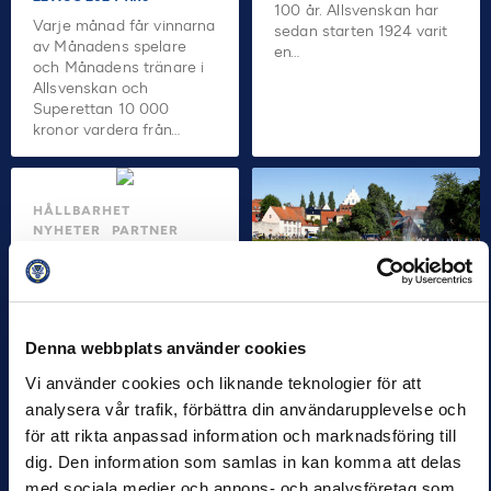
100 år. Allsvenskan har
Varje månad får vinnarna
sedan starten 1924 varit
av Månadens spelare
en…
och Månadens tränare i
Allsvenskan och
Superettan 10 000
kronor vardera från…
HÅLLBARHET
NYHETER
PARTNER
Svensk Elitfotboll
säljer
utbildningspaket
ALLSVENSKAN
till isländska ligan
HÅLLBARHET
Denna webbplats använder cookies
NYHETER
2 JUL 2024 08:57
SUPERETTAN
Vi använder cookies och liknande teknologier för att
Varje år genomgår
Almedalsveckan:
samtliga spelare och
analysera vår trafik, förbättra din användarupplevelse och
”Idrotten är en
ledare inom den svenska
för att rikta anpassad information och marknadsföring till
stark skyddsfaktor
elitfotbollen utbildningar i
dig. Den information som samlas in kan komma att delas
för att minska
spelansvar och anti-
med sociala medier och annons- och analysföretag som
matchfixning.…