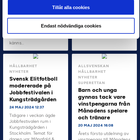
Clarke medverkade i ett
5 JUN 2024 17:19
Tillåt alla cookies
panelsamtal på temat
”Ibland känns världen
”Ungdomarna, gängen
som en stor fotbollsplan.
och…
Full av möjligheter och
Endast nödvändiga cookies
spännande utmaningar.
Men för vissa av oss
känns…
HÅLLBARHET
ALLSVENSKAN
NYHETER
HÅLLBARHET
NYHETER
Svensk Elitfotboll
SUPERETTAN
modererade på
Barn och unga
Jobbfestivalen i
gynnas tack vare
Kungsträdgården
vinstpengarna från
24 MAJ 2024 12:37
Månadens spelare
Tidigare i veckan ägde
och tränare
Jobbfestivalen rum i
20 MAJ 2024 16:08
Kungsträdgården i
Stockholm. Temat för
Årets första utdelning av
dagen var Mångfald &
vinstpengar till Månadens