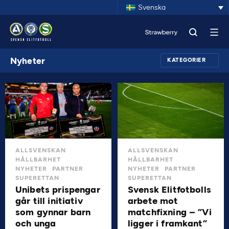
Svenska
Nyheter
KATEGORIER
ALLSVENSKAN
ALLSVENSKAN
HÅLLBARHET
HÅLLBARHET
NYHETER
PARTNER
NYHETER
PARTNER
SUPERETTAN
SUPERETTAN
Unibets prispengar
Svensk Elitfotbolls
går till initiativ
arbete mot
som gynnar barn
matchfixning – ”Vi
och unga
ligger i framkant”