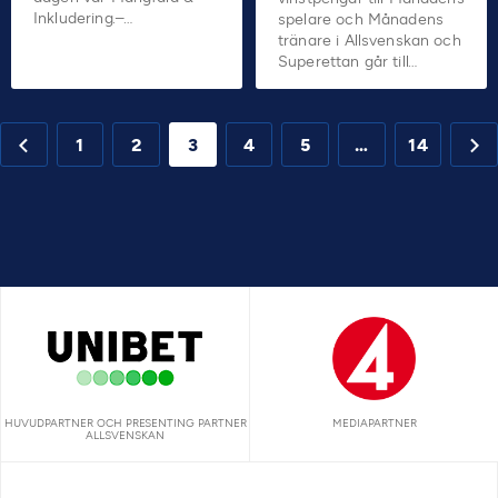
Inkludering.–…
spelare och Månadens
tränare i Allsvenskan och
Superettan går till…
1
2
3
4
5
…
14
HUVUDPARTNER OCH PRESENTING PARTNER
MEDIAPARTNER
ALLSVENSKAN