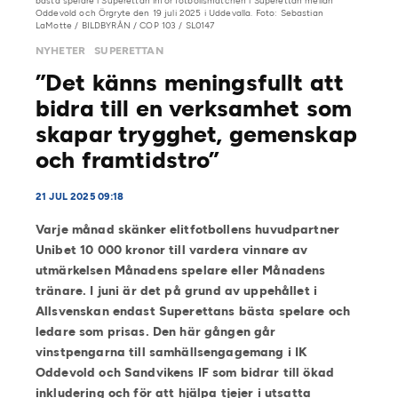
bästa spelare i Superettan inför fotbollsmatchen i Superettan mellan
Oddevold och Örgryte den 19 juli 2025 i Uddevalla. Foto: Sebastian
LaMotte / BILDBYRÅN / COP 103 / SL0147
NYHETER
SUPERETTAN
”Det känns meningsfullt att
bidra till en verksamhet som
skapar trygghet, gemenskap
och framtidstro”
21 JUL 2025 09:18
Varje månad skänker elitfotbollens huvudpartner
Unibet 10 000 kronor till vardera vinnare av
utmärkelsen Månadens spelare eller Månadens
tränare.
I juni är det på grund av uppehållet i
Allsvenskan endast Superettans bästa spelare och
ledare som prisas. Den här gången går
vinstpengarna till samhällsengagemang i IK
Oddevold och Sandvikens IF som bidrar till ökad
inkludering och för att hjälpa tjejer i utsatta