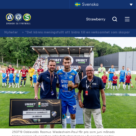
Svenska
Nyheter
>
”Det känns meningsfullt att bidra till en verksamhet som skapar
trygghet, gemenskap och framtidstro”
250719 Oddevolds Rasmus Wiedesheim-Paul får pris som juni månads