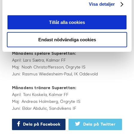
Visa detaljer
April: Christoffer Nyman, IFK Norrköping
Maj: Ibrahim Diabate, GAIS
Tillåt alla cookies
Månadens tränare Allsvenskan:
April: Anders Torstensson, Mjällby AIF
Endast nödvändiga cookies
Maj: Anders Torstensson, Mjällby AIF
Månadens spelare Superettan:
April: Lars Sætra, Kalmar FF
Maj: Noah Christoffersson, Örgryte IS
Juni: Rasmus Wiedesheim-Paul, IK Oddevold
Månadens tränare Superettan:
April: Toni Koskela, Kalmar FF
Maj: Andreas Holmberg, Örgryte IS
Juni: Eldar Abdulic, Sandvikens IF
Dela på Facebook
Dela på Twitter