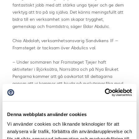
fantastiskt jobb med att stärka unga tjejer och ge dem
verktyg att tro på sig själva. Det känns meningsfullt att
bidra till en verksamhet som skapar trygghet,
gemenskap och framtidstro, säger Eldar Abdulic.
Chia Abdolah, verksamhetsansvarig Sandvikens IF –
Framsteget är tacksam över Abdulics val.
– Under sommaren har Framsteget Tjejer haft
aktiviteter i Björksätra, Norrsätra och på Nya Bruket.
Pengarna kommer att gå oavkortat till deltagarna
genom att vi kommer att bjuda på avslutningsfika med
mera i respektive område under verksamhetens sista
sommarvecka, menar Chia Abdolah.
Fakta Månadens spelare/Månadens tränare:
Denna webbplats använder cookies
Månadens Tränare i Allsvenskan utses av Svensk
Vi använder cookies och liknande teknologier för att
Elitfotboll i samarbete med
Unibet.
Priset går till den
analysera vår trafik, förbättra din användarupplevelse och
tränare som gjort bäst bestående sportsliga avtryck
för att rikta anpassad information och marknadsföring till