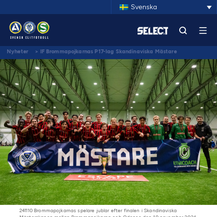
Svenska
Nyheter
>
IF Brommapojkarnas P17-lag Skandinaviska Mästare
241110 Brommapojkarnas spelare jublar efter finalen i Skandinaviska