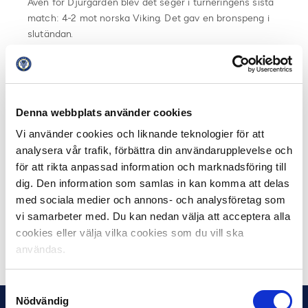
Även för Djurgården blev det seger i turneringens sista
match: 4-2 mot norska Viking. Det gav en bronspeng i
slutändan.
IFK Göteborg var det tredje svenska laget som var med
i turneringen. Blåvitt slutade sexa.
Denna webbplats använder cookies
Slutspel:
Söndag 10 november:
Vi använder cookies och liknande teknologier för att
Plats 7-8: FC Midtjylland – Åsane 0-1
analysera vår trafik, förbättra din användarupplevelse och
Plats 5-6: IFK Göteborg – Vålerenga IF 8-9 straffar (2-2
för att rikta anpassad information och marknadsföring till
full tid)
dig. Den information som samlas in kan komma att delas
Plats 3-4: Viking FK – Djurgårdens IF 2-4
med sociala medier och annons- och analysföretag som
Final: IF Brommapojkarna – OB 1-0
vi samarbeter med. Du kan nedan välja att acceptera alla
cookies eller välja vilka cookies som du vill ska
Dela på Facebook
Dela på Twitter
användas.
Samtyckesval
Nödvändig