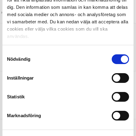
dig. Den information som samlas in kan komma att delas
HUVUDPARTNER OCH PRESENTING PARTNER
MEDIAPARTNER
med sociala medier och annons- och analysföretag som
ALLSVENSKAN
vi samarbeter med. Du kan nedan välja att acceptera alla
cookies eller välja vilka cookies som du vill ska
användas.
Samtyckesval
Nödvändig
OFFICIELL LEVERANTÖR
Inställningar
Statistik
OFFICIELL LEVERANTÖR
OFFICIELL PARTNER
Marknadsföring