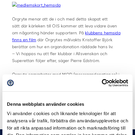
Örgryte menar att de i och med detta skapat ett
sätt där kärleken till ÖIS kommer att leva vidare även
om någonting händer supportern. På
klubbens hemsida
finns en film
där Örgrytes målvakts Kristoffer Björk
berättar om hur en organdonation räddade hans liv.
– Vi hoppas nu att fler klubbar i Allsvenskan och
Superettan följer efter, säger Pierre Edström.
Örgryte samarbetar med MOD (merorgandonation.se) i
frågan och avstampet blir i samband med matchen mot
Degerfors där MOD kommer att tala från innerplan
samt dela ut flyers.
Denna webbplats använder cookies
Dela på Facebook
Dela på Twitter
Vi använder cookies och liknande teknologier för att
analysera vår trafik, förbättra din användarupplevelse och
för att rikta anpassad information och marknadsföring till