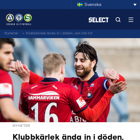
Svenska
Nyheter
>
Klubbkärlek ända in i döden, och lite till
NYHETER
Klubbkärlek ända in i döden,