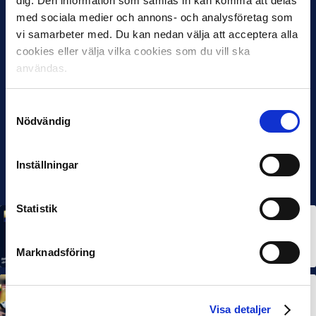
dig. Den information som samlas in kan komma att delas
med sociala medier och annons- och analysföretag som
vi samarbeter med. Du kan nedan välja att acceptera alla
cookies eller välja vilka cookies som du vill ska
användas.
Samtyckesval
Nödvändig
Inställningar
Statistik
MÅNADENS SPELARE
MÅNADENS TRÄNARE
Rösta på Månadens Spelare & Tränare i juli
7 AUG 2026
Marknadsföring
MÅNADENS SPELARE
MÅNADENS TRÄNARE
Dubbla Landskrona-priser när juni summeras
Visa detaljer