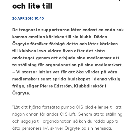
och lite till
20 APR 2016 10:40
De trognaste supportrarna låter endast en enda sak
komma emellan kärleken till sin klubb. Döden.
Örgryte försöker förbigå detta och låter kärleken
till klubben leva vidare även efter det sista
andetaget genom att erbjuda sina medlemmar att
ta ställning för organdonation på sina medlemskort.
– Vi startar initiativet för att öka värdet på våra
medlemskort samt sprida budskapet i denna viktig
fråga, säger Pierre Edström, Klubbdirektör i
Örgryte.
”Låt ditt hjärta fortsätta pumpa ÖIS-blod eller se till att
någon annan får andas ÖIS-luft. Genom att ta ställning
och säga ja till organdonation så kan du rädda upp till
åtta personers liv”, skriver Örgryte på sin hemsida.