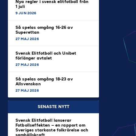
Nya regler i svensk elitfotboll från
1 juli
9 JUN 2026
Så spelas omgång 16-26 av
Superettan
27 MAJ 2026
Svensk Elitfotboll och Unibet
förlänger avtalet
27 MAJ 2026
Så spelas omgång 18-23 av
Allsvenskan
27 MAJ 2026
SENASTE NYTT
Svensk Elitfotboll lanserar
Fotbollseffekten – en rapport om
Sveriges starkaste folkrörelse och
samhällskraft