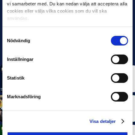
vi samarbeter med. Du kan nedan välja att acceptera alla
cookies eller välja vilka cookies som du vill ska
användas.
Samtyckesval
Nödvändig
Inställningar
MÅNADENS SPELARE
MÅNADENS TRÄNARE
Statistik
Rösta på Månadens Spelare & Tränare i juli
7 AUG 2026
Marknadsföring
MÅNADENS SPELARE
MÅNADENS TRÄNARE
Dubbla Landskrona-priser när juni summeras
10 JUL 2026
Visa detaljer
MÅNADENS SPELARE