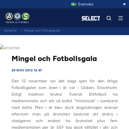
Svenska
Nyheter
>
Mingel och Fotbollsgala
NYHETER
Mingel och Fotbollsgala
29 NOV 2012 12:47
Den 12 november var det dags igen för den årliga
Fotbollsgalan som även i år var i Globen, Stockholm.
Enligt tradition brukar Svensk Elitfotboll ha
medlemsmöte och ett så kallat ”Höstmöte” i samband
med detta. Men i år blev dock dagordningen ändrad
eftersom man på årsmötet beslutat att ändra i
stadgarna och endast ha årsmötet plus fem
medlemsmöten per år. SEF tog dock tillfället i akt och