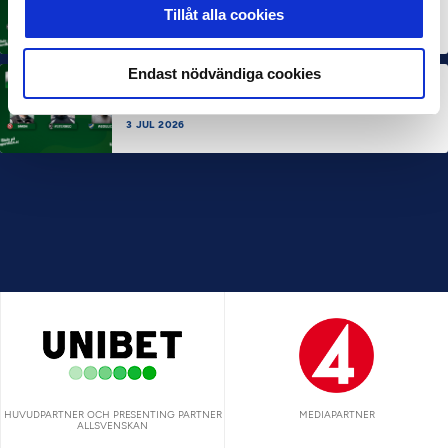
Rösta på Månadens Spelare i juni
Tillåt alla cookies
3 JUL 2026
Endast nödvändiga cookies
MÅNADENS TRÄNARE
Rösta på Månadens Tränare i juni
3 JUL 2026
HUVUDPARTNER OCH PRESENTING PARTNER
MEDIAPARTNER
ALLSVENSKAN