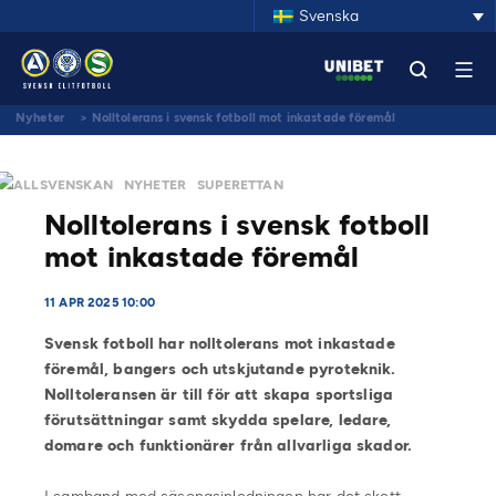
Svenska
Nyheter
>
Nolltolerans i svensk fotboll mot inkastade föremål
ALLSVENSKAN
NYHETER
SUPERETTAN
Nolltolerans i svensk fotboll
mot inkastade föremål
11 APR 2025 10:00
Svensk fotboll har nolltolerans mot inkastade
föremål, bangers och utskjutande pyroteknik.
Nolltoleransen är till för att skapa sportsliga
förutsättningar samt skydda spelare, ledare,
domare och funktionärer från allvarliga skador.