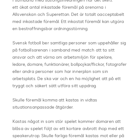
I samband med säsongsinledningen har det skett
ett ökat antal inkastade föremål på arenorna i
Allsvenskan och Superettan. Det är totalt oacceptabelt
med inkastade föremål. Ett inkastat föremål kan utgöra
en bestraffningsbar ordningsstörning.
Svensk fotboll ber samtliga personer som uppehåller sig
på fotbollsarenan i samband med match att ta sitt
ansvar och att värna om arbetsmiljön för spelare,
ledare, domare, funktionärer, bollpojkar/flickor, fotografer
eller andra personer som har innerplan som sin
arbetsplats. De ska var och en ha möjlighet att på ett
tryggt och säkert sätt utföra sitt uppdrag.
Skulle föremål komma att kastas in vidtas
situationsanpassade åtgärder.
Kastas något in som stör spelet kommer domaren att
blåsa av spelet följt av ett kortare avbrott ihop med ett
speakerutrop. Skulle farliga föremål kastas mot eller på