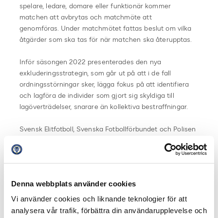
spelare, ledare, domare eller funktionär kommer
matchen att avbrytas och matchmöte att
genomföras. Under matchmötet fattas beslut om vilka
åtgärder som ska tas för när matchen ska återupptas.
Inför säsongen 2022 presenterades den nya
exkluderingsstrategin, som går ut på att i de fall
ordningsstörningar sker, lägga fokus på att identifiera
och lagföra de individer som gjort sig skyldiga till
lagöverträdelser, snarare än kollektiva bestraffningar.
Svensk Elitfotboll, Svenska Fotbollförbundet och Polisen
har en fortsatt full samsyn om att arbetet med
exkluderingsstrategin är rätt väg att gå.
Föreningen Svensk Elitfotboll
Denna webbplats använder cookies
Svenska Fotbollförbundet
Vi använder cookies och liknande teknologier för att
analysera vår trafik, förbättra din användarupplevelse och
Dela på Facebook
Dela på Twitter