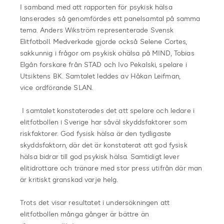
I samband med att rapporten för psykisk hälsa
lanserades så genomfördes ett panelsamtal på samma
tema. Anders Wikström representerade Svensk
Elitfotboll. Medverkade gjorde också Selene Cortes,
sakkunnig i frågor om psykisk ohälsa på MIND, Tobias
Elgán forskare från STAD och Ivo Pekalski, spelare i
Utsiktens BK. Samtalet leddes av Håkan Leifman,
vice ordförande SLAN.
I samtalet konstaterades det att spelare och ledare i
elitfotbollen i Sverige har såväl skyddsfaktorer som
riskfaktorer. God fysisk hälsa är den tydligaste
skyddsfaktorn, där det är konstaterat att god fysisk
hälsa bidrar till god psykisk hälsa. Samtidigt lever
elitidrottare och tränare med stor press utifrån där man
är kritiskt granskad varje helg.
Trots det visar resultatet i undersökningen att
elitfotbollen många gånger är bättre än