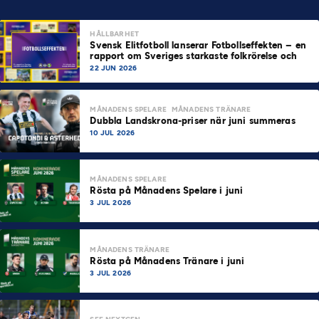
HÅLLBARHET
Svensk Elitfotboll lanserar Fotbollseffekten – en
rapport om Sveriges starkaste folkrörelse och
samhällskraft
22 JUN 2026
MÅNADENS SPELARE
MÅNADENS TRÄNARE
Dubbla Landskrona-priser när juni summeras
10 JUL 2026
MÅNADENS SPELARE
Rösta på Månadens Spelare i juni
3 JUL 2026
MÅNADENS TRÄNARE
Rösta på Månadens Tränare i juni
3 JUL 2026