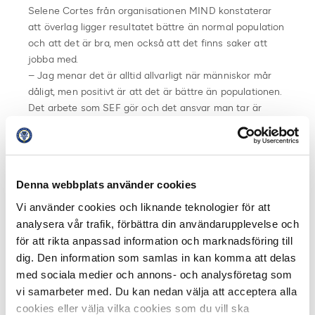
Selene Cortes från organisationen MIND konstaterar
att överlag ligger resultatet bättre än normal population
och att det är bra, men också att det finns saker att
jobba med.
– Jag menar det är alltid allvarligt när människor mår
dåligt, men positivt är att det är bättre än populationen.
Det arbete som SEF gör och det ansvar man tar är
fantastiskt. Många måste göra det här jobbet på många
olika sätt om man vill få bättring med psykisk ohälsa
och det här är ett utmärkt sätt att göra det på, menar
Selene Cortes.
Denna webbplats använder cookies
Vi använder cookies och liknande teknologier för att
Ivo Pekalski, spelare i Utsiktens BK, och med en historia
analysera vår trafik, förbättra din användarupplevelse och
av psykisk ohälsa fyller i att vi verkar i en bransch som
för att rikta anpassad information och marknadsföring till
är resultatfokuserad där man ska sträva framåt hela
dig. Den information som samlas in kan komma att delas
tiden.
med sociala medier och annons- och analysföretag som
– Man kanske biter ihop även fast man känner att
vi samarbeter med. Du kan nedan välja att acceptera alla
något inte stämmer. Man får jobbiga tankar och
cookies eller välja vilka cookies som du vill ska
funderingar och tappar bort sig själv lite grann, menar