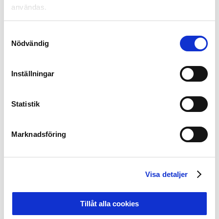
användas.
Ivo Pekalski och fyller i.
Anders Wikström säger att Svensk Elitfotboll vet hur de
Samtyckesval
ska gå vidare med frågan i nästa skede.
Nödvändig
– Forskarnas förslag på insatser kretsar mycket kring
ett tydligare policyarbete och utbildningsinsatser. Det
Inställningar
blir också där vi fokuserar vår energi initialt. En policy
ska nu gå ut på remiss till klubb för hur vi kan och bör
jobba med de här problemen. Kan vi höja kunskapen lite
Statistik
hos väldigt många så tror vi det kan få väldigt bra
effekt. Det här är ett långsiktigt arbete som klubbarna
bestämt att de vill göra, menar Anders Wikström.
Marknadsföring
– Kan det här arbetet få fler att vara uppmärksamma
och att se tecken på psykisk ohälsa, både hos sig själv
Visa detaljer
och hos andra, så är det bra. Det kan många kanske
göra efter det här. Får man dessutom med sig kunskap
och verktyg för att hantera livet när det är tufft och
Tillåt alla cookies
färdigheter i att möta en medmänniska som mår dåligt