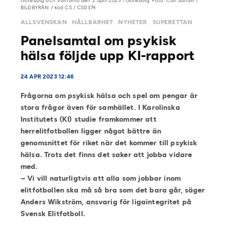
Göteborg och Värnamo den 2 april 2023 i Göteborg. Foto: Carl Sandin /
BILDBYRÅN / kod CS / CS0374
ALLSVENSKAN
HÅLLBARHET
NYHETER
SUPERETTAN
Panelsamtal om psykisk
hälsa följde upp KI-rapport
24 APR 2023 12:46
Frågorna om psykisk hälsa och spel om pengar är
stora frågor även för samhället. I Karolinska
Institutets (KI) studie framkommer att
herrelitfotbollen ligger något bättre än
genomsnittet för riket när det kommer till psykisk
hälsa. Trots det finns det saker att jobba vidare
med.
– Vi vill naturligtvis att alla som jobbar inom
elitfotbollen ska må så bra som det bara går, säger
Anders Wikström, ansvarig för ligaintegritet på
Svensk Elitfotboll.