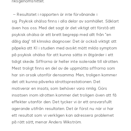
riksgenomsnittet.
– Resultatet i rapporten är inte förvånande i
sig. Psykisk ohälsa finns i alla delar av samhället. Såklart
även hos oss. Med det sagt är det viktigt att förstå att
psykisk ohälsa är ett brett begrepp med allt från “en
dålig dag” till kliniska diagnoser. Det är också viktigt att
påpeka att KI i studien med avsikt mätt milda symptom
på psykisk ohälsa för att kunna sätta in åtgärder i ett
tidigt skede. Siffrorna är heller inte isolerade till idrotten.
Mest troligt finns en del av de uppmätta siffrorna som
har sin orsak utanför densamma. Men, troligen kommer
det att kunna påverka idrottsprestationen. Det
motiverar en insats, som behöver vara rimlig. Görs
insatsen inom idrotten kommer det troligen även att få
effekter utanför den. Det tycker vi är ett ansvarsfullt
agerande utifrån resultaten. Det är först nu när vi har
ett resultat som vi verkligen kan adressera problemet
på rätt sätt, menar Anders Wikström.