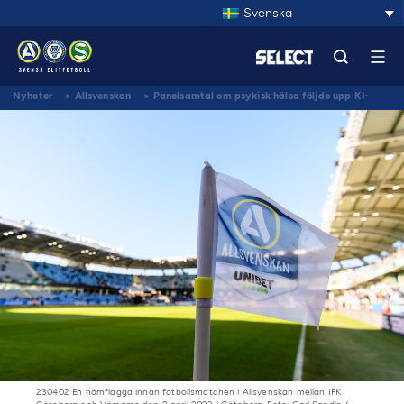
Svenska
Nyheter
>
Allsvenskan
>
Panelsamtal om psykisk hälsa följde upp KI-
rapport
230402 En hörnflagga innan fotbollsmatchen i Allsvenskan mellan IFK