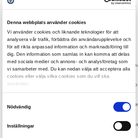
BK Häcken
105624
846
Denna webbplats använder cookies
Falkenbergs FF
63502
562
Vi använder cookies och liknande teknologier för att
analysera vår trafik, förbättra din användarupplevelse och
Superettan:
för att rikta anpassad information och marknadsföring till
dig. Den information som samlas in kan komma att delas
med sociala medier och annons- och analysföretag som
Förening
Pengar
Ansl
vi samarbeter med. Du kan nedan välja att acceptera alla
cookies eller välja vilka cookies som du vill ska
användas.
Syrianska FC
807 618
4 80
Samtyckesval
GAIS
345 106
3 08
Nödvändig
Degerfors IF
207 560
1 68
Inställningar