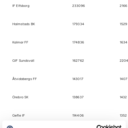
IF Elfsborg
233096
2166
Halmstads BK
179334
1529
Kalmar FF
174836
1634
GIF Sundsvall
162762
220
Åtvidabergs FF
143017
1407
Örebro SK
138637
1432
Gefle IF
114406
1352