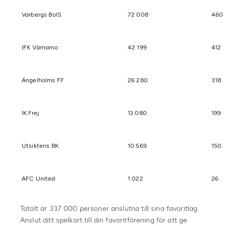
Varbergs BoIS
72 008
460
IFK Värnamo
42 199
412
Ängelholms FF
26 280
318
IK Frej
13 080
199
Utsiktens BK
10 569
150
AFC United
1 022
26
Totalt är 337 000 personer anslutna till sina favoritlag.
Anslut ditt spelkort till din favoritförening för att ge