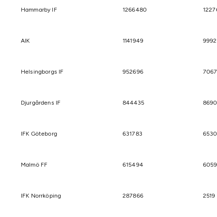
Hammarby IF
1266480
1227
AIK
1141949
9992
Helsingborgs IF
952696
706
Djurgårdens IF
844435
869
IFK Göteborg
631783
653
Malmö FF
615494
605
IFK Norrköping
287866
2519