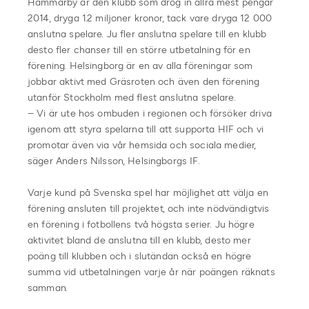
Hammarby är den klubb som drog in allra mest pengar
2014, dryga 1.2 miljoner kronor, tack vare dryga 12 000
anslutna spelare. Ju fler anslutna spelare till en klubb
desto fler chanser till en större utbetalning för en
förening. Helsingborg är en av alla föreningar som
jobbar aktivt med Gräsroten och även den förening
utanför Stockholm med flest anslutna spelare.
– Vi är ute hos ombuden i regionen och försöker driva
igenom att styra spelarna till att supporta HIF och vi
promotar även via vår hemsida och sociala medier,
säger Anders Nilsson, Helsingborgs IF.
Varje kund på Svenska spel har möjlighet att välja en
förening ansluten till projektet, och inte nödvändigtvis
en förening i fotbollens två högsta serier. Ju högre
aktivitet bland de anslutna till en klubb, desto mer
poäng till klubben och i slutändan också en högre
summa vid utbetalningen varje år när poängen räknats
samman.