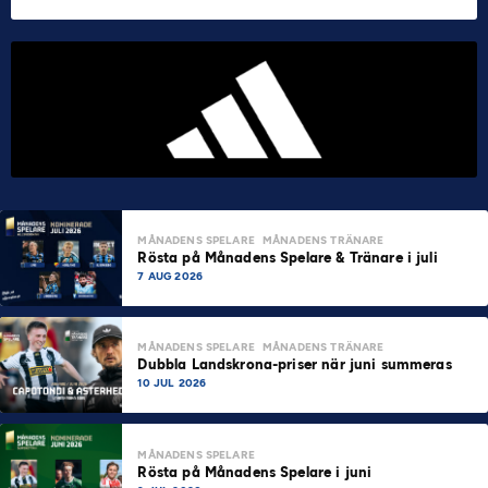
MÅNADENS SPELARE
MÅNADENS TRÄNARE
Rösta på Månadens Spelare & Tränare i juli
7 AUG 2026
MÅNADENS SPELARE
MÅNADENS TRÄNARE
Dubbla Landskrona-priser när juni summeras
10 JUL 2026
MÅNADENS SPELARE
Rösta på Månadens Spelare i juni