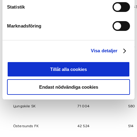
Statistik
Mjällby AIF
215 905
1 45
Marknadsföring
Assyriska FF
135 372
992
Jönköpings Södra IF
91 909
905
Visa detaljer
IF Brommapojkarna
93 792
699
Tillåt alla cookies
IK Sirius
76 763
697
Endast nödvändiga cookies
Ljungskile SK
71 004
580
Östersunds FK
42 524
514