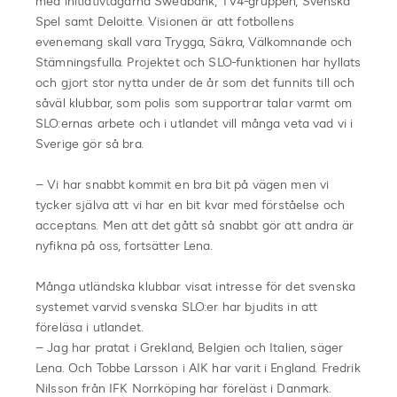
med initiativtagarna Swedbank, TV4-gruppen, Svenska
Spel samt Deloitte. Visionen är att fotbollens
evenemang skall vara Trygga, Säkra, Välkomnande och
Stämningsfulla. Projektet och SLO-funktionen har hyllats
och gjort stor nytta under de år som det funnits till och
såväl klubbar, som polis som supportrar talar varmt om
SLO:ernas arbete och i utlandet vill många veta vad vi i
Sverige gör så bra.
– Vi har snabbt kommit en bra bit på vägen men vi
tycker själva att vi har en bit kvar med förståelse och
acceptans. Men att det gått så snabbt gör att andra är
nyfikna på oss, fortsätter Lena.
Många utländska klubbar visat intresse för det svenska
systemet varvid svenska SLO:er har bjudits in att
föreläsa i utlandet.
– Jag har pratat i Grekland, Belgien och Italien, säger
Lena. Och Tobbe Larsson i AIK har varit i England. Fredrik
Nilsson från IFK Norrköping har föreläst i Danmark.