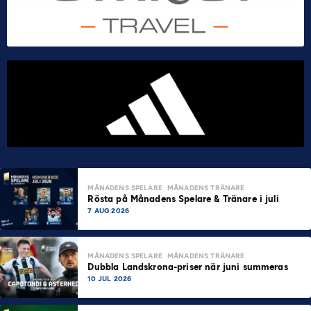
MÅNADENS SPELARE
MÅNADENS TRÄNARE
Rösta på Månadens Spelare & Tränare i juli
7 AUG 2026
MÅNADENS SPELARE
MÅNADENS TRÄNARE
Dubbla Landskrona-priser när juni summeras
10 JUL 2026