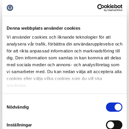
första nätverksträffen för SLO:er
och den beskrivs som
mycket lyckad.
– Det var en stor ära för oss att få arrangera den första
nätverksträffen i Stockholm. Den innehöll många
intressanta samtal och gav ett mycket bra utbyte för
Denna webbplats använder cookies
alla deltagarna, avslutar Lena Gustafson Wiberg.
Vi använder cookies och liknande teknologier för att
analysera vår trafik, förbättra din användarupplevelse och
Fakta SLO
för att rikta anpassad information och marknadsföring till
En Supporter Liaison Officer är en person från de egna
dig. Den information som samlas in kan komma att delas
leden som har god kännedom om sin egen klubb och
med sociala medier och annons- och analysföretag som
dess supportrar och är den givna kontakten när
vi samarbeter med. Du kan nedan välja att acceptera alla
kommunikationen går från båda hållen mellan
cookies eller välja vilka cookies som du vill ska
supportrarna, klubbarna och polisen inför, under och
användas.
efter match. SLO:n är helt enkelt spindeln i nätet när de
olika parternas åsikter ska förmedlas mellan varandra.
Samtyckesval
Fakta Stå upp för fotbollen
Nödvändig
Samtliga klubbar i Svensk Elitfotboll deltar i projektet,
delar erfarenheter och får stöd för sitt arbete. För sex
Inställningar
av klubbarna (IFK Göteborg, GAIS, AIK, Djurgården,