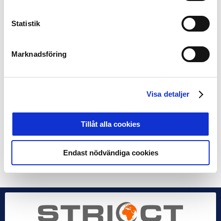
Hammarby och Malmö) ingår finansiering av SLO-
tjänsten som ett viktigt stödverktyg. Projektet drivs av
Statistik
Svensk Elitfotboll i samarbete med initiativtagarna
Swedbank, TV4-gruppen, Svenska Spel samt Deloitte.
Projektet är en del i Svensk Elitfotbolls
Marknadsföring
supportersatsning, och har syftet att etablera bilden av
fotbollsmatcher som en positiv upplevelse och öka
tryggheten på läktarna. Visionen är att fotbollens
Visa detaljer
evenemang skall vara Trygga, Säkra, Välkomnande och
Stämningsfulla.
Tillåt alla cookies
Robert Johansson / FOTO: Bildbyrån
Endast nödvändiga cookies
Dela på Facebook
Dela på Twitter