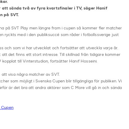
kar.
år att sända två av fyra kvartsfinaler i TV, säger Hanif
en på SVT.
rna på SVT Play men längre fram i cupen så kommer fler matcher
pen ryckts med i den publiksuccé som råder i fotbollssverige just
ss och som vi har utvecklat och fortsätter att utveckla varje år.
tt det finns ett stort intresse. Till skillnad från tidigare kommer
V kopplat till Vinterstudion, fortsätter Hanif Hosseini.
n att visa några matcher av SVT.
her som möjligt i Svenska Cupen blir tillgängliga för publiken. Vi
ärför är det bra att andra aktörer som C More vill gå in och sända
a Cupen