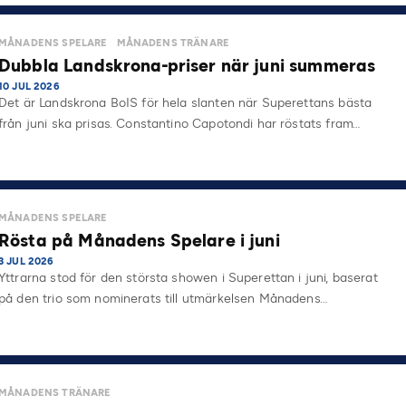
MÅNADENS SPELARE
MÅNADENS TRÄNARE
Dubbla Landskrona-priser när juni summeras
10 JUL 2026
Det är Landskrona BoIS för hela slanten när Superettans bästa
från juni ska prisas. Constantino Capotondi har röstats fram…
MÅNADENS SPELARE
Rösta på Månadens Spelare i juni
3 JUL 2026
Yttrarna stod för den största showen i Superettan i juni, baserat
på den trio som nominerats till utmärkelsen Månadens…
MÅNADENS TRÄNARE