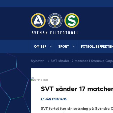
OM SEF
SPORT
FOTBOLLSEFFEKTE
Nyheter
>
SVT sänder 17 matcher i Svenska Cup
NYHETER
SVT sänder 17 matcher
29 JAN 2016 14:38
SVT fortsätter sin satsning på Svenska 