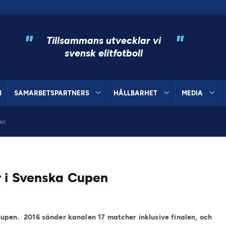
"
"
Tillsammans utvecklar vi
svensk elitfotboll
N
SAMARBETSPARTNERS
HÅLLBARHET
MEDIA
en
 i Svenska Cupen
Cupen.
2016 sänder kanalen 17 matcher inklusive finalen, och