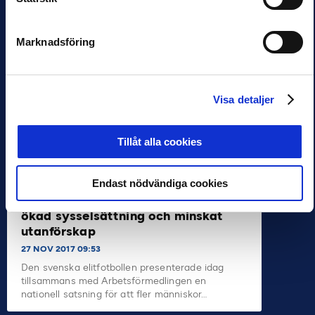
Arbetsförmedlingen
16 JAN 2018 10:50
13 APR 2018 21:12
Svensk Elitfotboll och
Arbetsförmedlingens
I samband med
Marknadsföring
gemensamma styrgrupp
fredagskvällens
för samarbetet där
allsvenska match mellan
klubbarna i Allsvenskan
GIF Sundsvall och Malmö
och Superettan ska…
FF på Idrottsparken
Visa detaljer
presenterade Sundsvall
sitt…
Tillåt alla cookies
HÅLLBARHET
NYHETER
Endast nödvändiga cookies
Svensk Elitfotboll och
Arbetsförmedlingen samarbetar för
ökad sysselsättning och minskat
utanförskap
27 NOV 2017 09:53
Den svenska elitfotbollen presenterade idag
tillsammans med Arbetsförmedlingen en
nationell satsning för att fler människor…