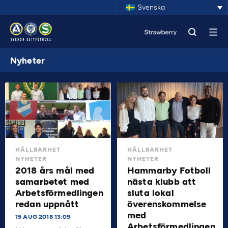
Svenska
Nyheter
HÅLLBARHET
HÅLLBARHET
NYHETER
NYHETER
2018 års mål med
Hammarby Fotboll
samarbetet med
nästa klubb att
Arbetsförmedlingen
sluta lokal
redan uppnått
överenskommelse
med
15 AUG 2018 13:09
Arbetsförmedlingen