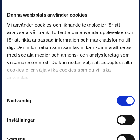
13 JUN 2018 14:51
Östers IF blir den andra
Denna webbplats använder cookies
elitföreningen att ingå i
en lokal
Vi använder cookies och liknande teknologier för att
överenskommelse med
analysera vår trafik, förbättra din användarupplevelse och
Arbetsförmedlingen.
för att rikta anpassad information och marknadsföring till
Målet är att hjälpa…
dig. Den information som samlas in kan komma att delas
med sociala medier och annons- och analysföretag som
vi samarbeter med. Du kan nedan välja att acceptera alla
cookies eller välja vilka cookies som du vill ska
användas.
HÅLLBARHET
HÅLLBARHET
Samtyckesval
NYHETER
NYHETER
Nödvändig
GIF Sundsvall
Styrgruppen för
skriver första
samarbetet med
lokala
Arbetsförmedlingen
Inställningar
överenskommelsen
möttes för första
med
gången
Statistik