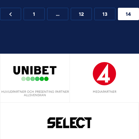
1
…
12
13
14
HUVUDPARTNER OCH PRESENTING PARTNER
MEDIAPARTNER
ALLSVENSKAN