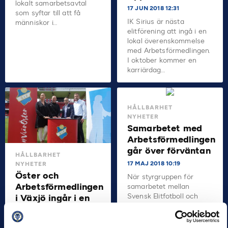
lokalt samarbetsavtal
17 JUN 2018 12:31
som syftar till att få
IK Sirius är nästa
människor i…
elitförening att ingå i en
lokal överenskommelse
med Arbetsförmedlingen.
I oktober kommer en
karriärdag…
HÅLLBARHET
NYHETER
Samarbetet med
Arbetsförmedlingen
går över förväntan
HÅLLBARHET
17 MAJ 2018 10:19
NYHETER
Öster och
När styrgruppen för
Arbetsförmedlingen
samarbetet mellan
Svensk Elitfotboll och
i Växjö ingår i en
Arbetsförmedlingen
lokal
träffades i Malmö så
överenskommelse
slogs det fast att…