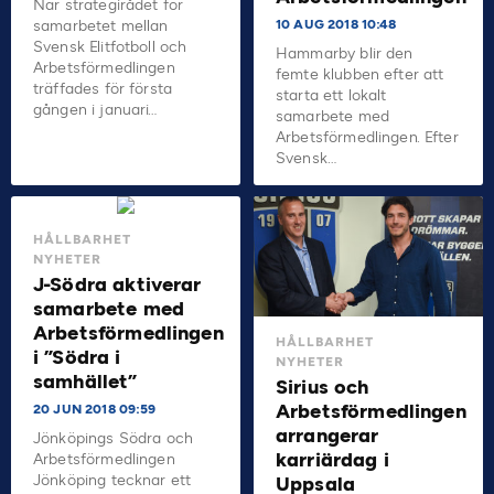
När strategirådet för
samarbetet mellan
10 AUG 2018 10:48
Svensk Elitfotboll och
Hammarby blir den
Arbetsförmedlingen
femte klubben efter att
träffades för första
starta ett lokalt
gången i januari…
samarbete med
Arbetsförmedlingen. Efter
Svensk…
HÅLLBARHET
NYHETER
J-Södra aktiverar
samarbete med
Arbetsförmedlingen
HÅLLBARHET
i ”Södra i
NYHETER
samhället”
Sirius och
Arbetsförmedlingen
20 JUN 2018 09:59
arrangerar
Jönköpings Södra och
karriärdag i
Arbetsförmedlingen
Jönköping tecknar ett
Uppsala