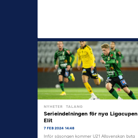
NYHETER
TALANG
Serieindelningen för nya Ligacupen
Elit
7 FEB 2024 14:48
Inför säsongen kommer U21 Allsvenskan byta