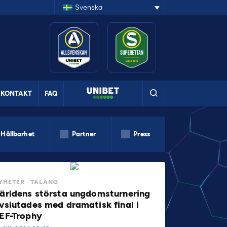
Svenska
KONTAKT
FAQ
Hållbarhet
Partner
Press
YHETER
TALANG
ärldens största ungdomsturnering
vslutades med dramatisk final i
EF-Trophy