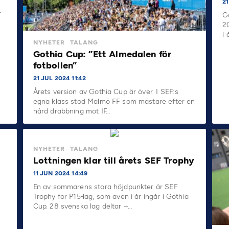
2
r
G
2
i 
NYHETER
TALANG
Gothia Cup: ”Ett Almedalen för
fotbollen”
21 JUL 2024 11:42
Årets version av Gothia Cup är över. I SEF:s
egna klass stod Malmö FF som mästare efter en
hård drabbning mot IF…
NYHETER
TALANG
Lottningen klar till årets SEF Trophy
11 JUN 2024 14:49
En av sommarens stora höjdpunkter är SEF
Trophy för P15-lag, som även i år ingår i Gothia
Cup. 28 svenska lag deltar –…