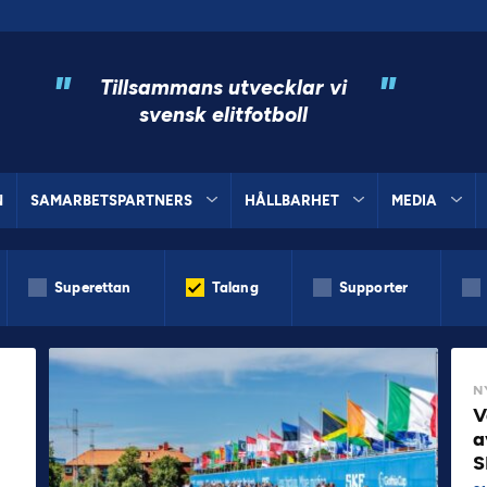
"
"
Tillsammans utvecklar vi
svensk elitfotboll
N
SAMARBETSPARTNERS
HÅLLBARHET
MEDIA
Superettan
Talang
Supporter
N
V
a
S