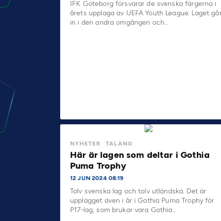
IFK Göteborg försvarar de svenska färgerna i
årets upplaga av UEFA Youth League. Laget gå
in i den andra omgången och…
NYHETER
TALANG
Här är lagen som deltar i Gothia
Puma Trophy
12 JUN 2024 08:19
Tolv svenska lag och tolv utländska. Det är
upplägget även i år i Gothia Puma Trophy för
P17-lag, som brukar vara Gothia…