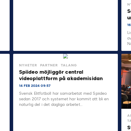
N
S
u
1
L
a
N
NYHETER
PARTNER
TALANG
Spiideo möjliggör central
videoplattform på akademisidan
14 FEB 2024 09:57
Svensk Elitfotboll har samarbetat med Spiideo
n
sedan 2017 och systemet har kommit att bli en
naturlig del i det dagliga arbetet…
A
T
S