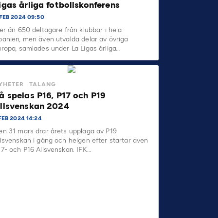
igas årliga fotbollskonferens
 FEB 2024 09:50
ler än 650 deltagare från klubbar i hela
panien, men även utvalda delar av övriga
uropa, samlades under La Ligas årliga…
YHETER
TALANG
å spelas P16, P17 och P19
llsvenskan 2024
FEB 2024 14:24
en 31 mars drar årets upplaga av P19
llsvenskan i gång och helgen efter startar även
17- och P16 Allsvenskan. IFK…