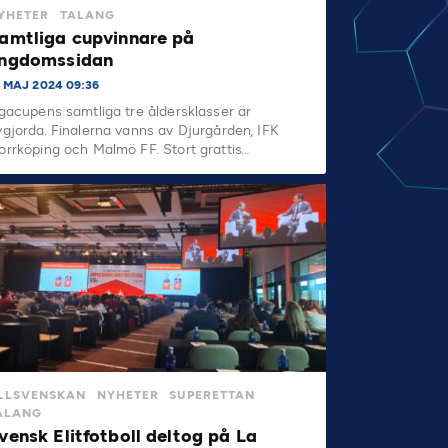
YHETER
TALANG
amtliga cupvinnare på
ngdomssidan
6 MAJ 2024 09:36
igacupens samtliga tre åldersklasser är
vgjorda. Finalerna vanns av Djurgården, IFK
orrköping och Malmö FF. Stort grattis…
LLSVENSKAN
NYHETER
SUPERETTAN
ALANG
vensk Elitfotboll deltog på La