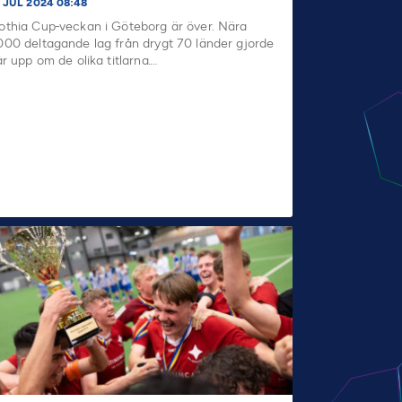
1 JUL 2024 08:48
othia Cup-veckan i Göteborg är över. Nära
000 deltagande lag från drygt 70 länder gjorde
år upp om de olika titlarna.…