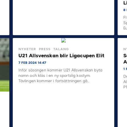
L
8
F
S
E
NYHETER
PRESS
TALANG
N
U21 Allsvenskan blir Ligacupen Elit
S
A
7 FEB 2024 14:47
1 
Inför säsongen kommer U21 Allsvenskan byta
namn och kläs i en ny sportslig kostym.
D
Tävlingen kommer i fortsättningen gå…
A
P