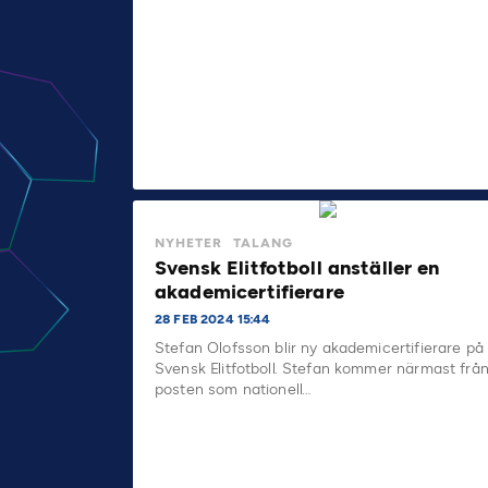
NYHETER
TALANG
Svensk Elitfotboll anställer en
akademicertifierare
28 FEB 2024 15:44
Stefan Olofsson blir ny akademicertifierare på
Svensk Elitfotboll. Stefan kommer närmast frå
posten som nationell…