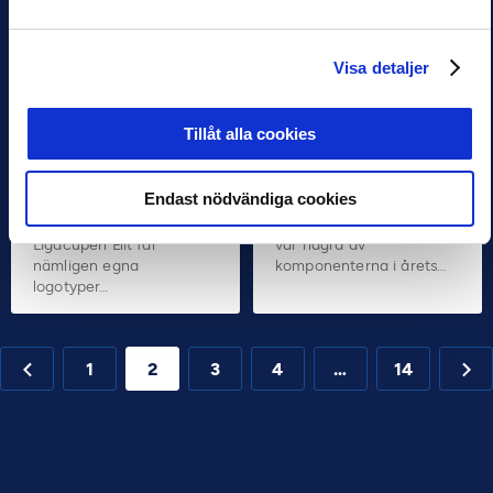
NYHETER
TALANG
NYHETER
TALANG
Ligacupen i ny
Bra diskussioner
Visa detaljer
paketering – Får
under årets
en egen sköld
akademichefskonferen
15 OKT 2024 10:00
9 SEP 2024 09:23
Tillåt alla cookies
Ligacupen får nytt
Föreläsningar,
utseende, åtminstone
panelsamtal och
Endast nödvändiga cookies
visuellt. P16-, P17- och
diskussioner mellan de
P19-klassen samt
43 klubbarnas deltagare
Ligacupen Elit får
var några av
nämligen egna
komponenterna i årets…
logotyper…
1
2
3
4
…
14