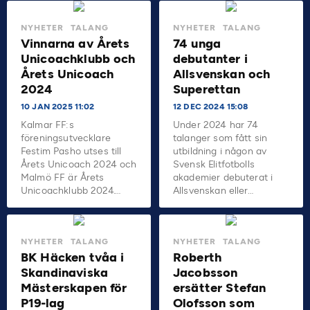
NYHETER
TALANG
NYHETER
TALANG
Vinnarna av Årets
74 unga
Unicoachklubb och
debutanter i
Årets Unicoach
Allsvenskan och
2024
Superettan
10 JAN 2025 11:02
12 DEC 2024 15:08
Kalmar FF:s
Under 2024 har 74
föreningsutvecklare
talanger som fått sin
Festim Pasho utses till
utbildning i någon av
Årets Unicoach 2024 och
Svensk Elitfotbolls
Malmö FF är Årets
akademier debuterat i
Unicoachklubb 2024.…
Allsvenskan eller…
NYHETER
TALANG
NYHETER
TALANG
BK Häcken tvåa i
Roberth
Skandinaviska
Jacobsson
Mästerskapen för
ersätter Stefan
P19-lag
Olofsson som