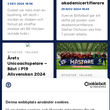
akademicertifierare
3 DEC 2024 18:56
25 NOV 2024 18:45
Guldet var nära men en
bjudning, ett skott i
Svensk Elitfotboll gör ett
insidan av stolpen och
skifte på posten som
förlust på straffar
akademicertifierare.
innebar att BK Häcken
Stefan Olofsson ska från
slutade tvåa i…
1 januari arbeta…
NYHETER
TALANG
Årets
Unicoachspelare –
Bäst i P19
Allsvenskan 2024
NYHETER
TALANG
IF
20 NOV 2024 21:26
Brommapojkarnas
Årets bästa spelare i P19
P17-lag
Allsvenskan är utsedda.
Vinnarna som kunde
Skandinaviska
delta fick under
Mästare
Denna webbplats använder cookies
onsdagskvällen mottaga
10 NOV 2024 21:04
Vi använder cookies och liknande teknologier för att