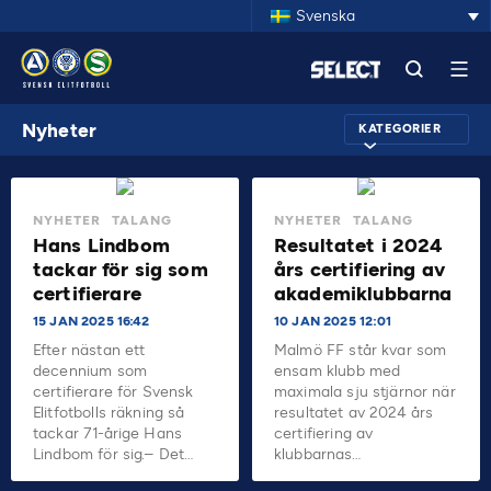
Svenska
Nyheter
KATEGORIER
NYHETER
TALANG
NYHETER
TALANG
Hans Lindbom
Resultatet i 2024
tackar för sig som
års certifiering av
certifierare
akademiklubbarna
15 JAN 2025 16:42
10 JAN 2025 12:01
Efter nästan ett
Malmö FF står kvar som
decennium som
ensam klubb med
certifierare för Svensk
maximala sju stjärnor när
Elitfotbolls räkning så
resultatet av 2024 års
tackar 71-årige Hans
certifiering av
Lindbom för sig.– Det…
klubbarnas…