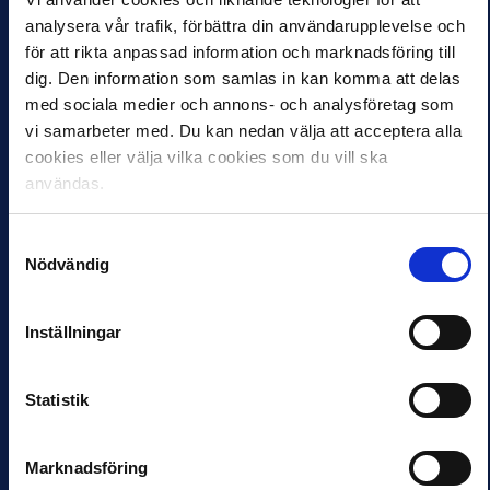
sina…
Svenska och
analysera vår trafik, förbättra din användarupplevelse och
skandinaviska mästare
för att rikta anpassad information och marknadsföring till
inom loppet av en vecka.
dig. Den information som samlas in kan komma att delas
Ja, IF Brommapojkarna
med sociala medier och annons- och analysföretag som
krönte en magisk höst
med att spela hem ännu…
vi samarbeter med. Du kan nedan välja att acceptera alla
cookies eller välja vilka cookies som du vill ska
användas.
NYHETER
TALANG
NYHETER
TALANG
IFK Norrköping
2024 års
Samtyckesval
mästare i
ungdomsmästerskap
Nödvändig
Ligacupen Elit
färdigspelade
5 NOV 2024 21:36
4 NOV 2024 14:16
Inställningar
“Nya” Ligacupen Elit har
Tre ungdomsmästerskap
fått sin första
och lika många mästare.
segrare:IFK Norrköping.–
Här är samtliga vinnare
Vi har spelat för att vinna
2024. P16 Allsvenskan
Statistik
och gått “all in”,…
togs hem av IFK
Göteborg som i…
Marknadsföring