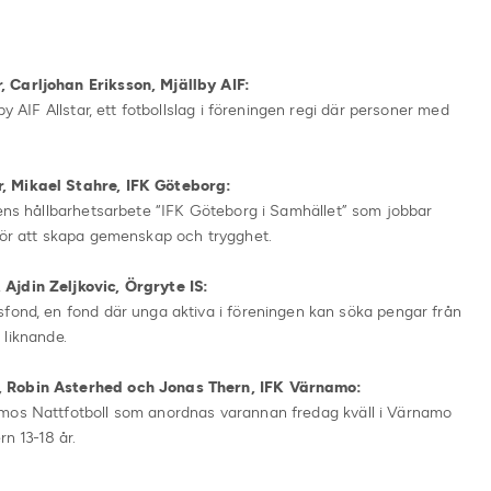
 Carljohan Eriksson, Mjällby AIF:
by AIF Allstar, ett fotbollslag i föreningen regi där personer med
, Mikael Stahre, IFK Göteborg:
bens hållbarhetsarbete “IFK Göteborg i Samhället” som jobbar
 för att skapa gemenskap och trygghet.
Ajdin Zeljkovic, Örgryte IS:
sfond, en fond där unga aktiva i föreningen kan söka pengar från
r liknande.
, Robin Asterhed och Jonas Thern, IFK Värnamo:
amos Nattfotboll som anordnas varannan fredag kväll i Värnamo
rn 13-18 år.