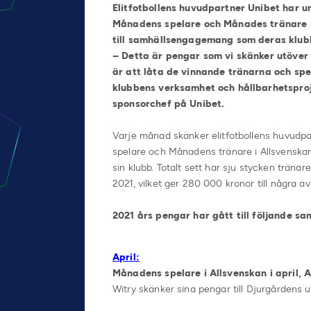
Elitfotbollens huvudpartner Unibet har un
Månadens spelare och Månades tränare i
till samhällsengagemang som deras klubba
– Detta är pengar som vi skänker utöver v
är att låta de vinnande tränarna och sp
klubbens verksamhet och hållbarhetsproj
sponsorchef på Unibet
.
Varje månad skänker elitfotbollens huvudpa
spelare och Månadens tränare i Allsvenskan 
sin klubb. Totalt sett har sju stycken träna
2021, vilket ger 280 000 kronor till några a
2021 års pengar har gått till följande 
April:
Månadens spelare i Allsvenskan i april, A
Witry skänker sina pengar till Djurgårdens u