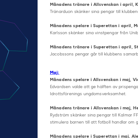
Månadens tränare i Allsvenskan i april, 
Tränarduon skänker sina pengar till klubbens
Månadens spelare i Superettan i april, M
Karlsson skänker sina vinstpengar från Unibe
Månadens tränare i Superettan i april, 
Jacobssons pengar går till klubbens samar
Maj:
Månadens spelare i Allsvenskan i maj, Vi
Edvardsen valde att ge hälften av prispengar
Idrottsförenings ungdomsverksamhet.
Månadens tränare i Allsvenskan i maj, H
Rydström skänker sina pengar till Kalmar FF
stimulera barnen till att fotboll handlar om
Månadens spelare i Superettan i maj, Al