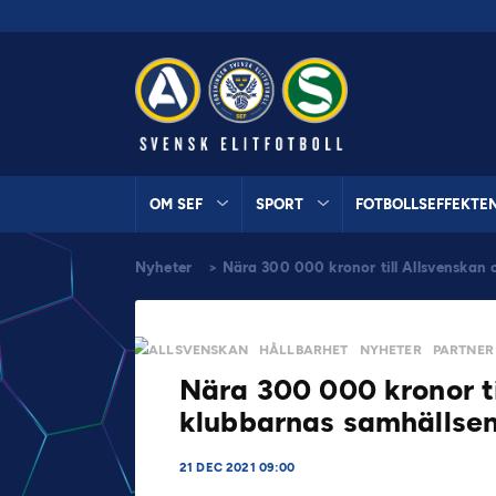
OM SEF
SPORT
FOTBOLLSEFFEKTE
Nyheter
>
Nära 300 000 kronor till Allsvenska
ALLSVENSKAN
HÅLLBARHET
NYHETER
PARTNER
Nära 300 000 kronor ti
klubbarnas samhälls
21 DEC 2021 09:00