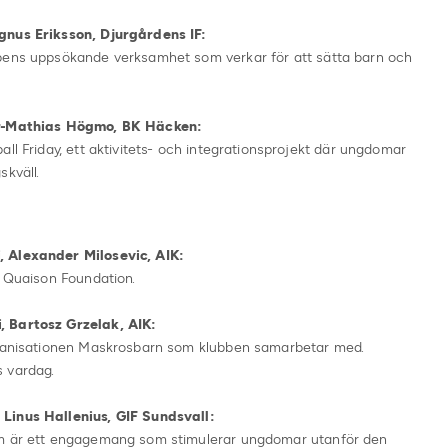
gnus Eriksson, Djurgårdens IF:
bbens uppsökande verksamhet som verkar för att sätta barn och
Per-Mathias Högmo, BK Häcken:
ll Friday, ett aktivitets- och integrationsprojekt där ungdomar
skväll.
, Alexander Milosevic, AIK:
l Quaison Foundation.
, Bartosz Grzelak, AIK:
organisationen Maskrosbarn som klubben samarbetar med.
s vardag.
Linus Hallenius, GIF Sundsvall:
om är ett engagemang som stimulerar ungdomar utanför den