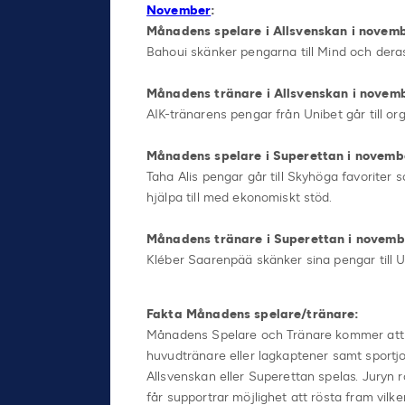
November
:
Månadens spelare i Allsvenskan i novemb
Bahoui skänker pengarna till Mind och deras
Månadens tränare i Allsvenskan i novemb
AIK-tränarens pengar från Unibet går till o
Månadens spelare i Superettan i novembe
Taha Alis pengar går till Skyhöga favoriter s
hjälpa till med ekonomiskt stöd.
Månadens tränare i Superettan i novemb
Kléber Saarenpää skänker sina pengar till U
Fakta Månadens spelare/tränare:
Månadens Spelare och Tränare kommer att ut
huvudtränare eller lagkaptener samt sportjo
Allsvenskan eller Superettan spelas. Juryn rö
får supportrar möjlighet att rösta fram vilk