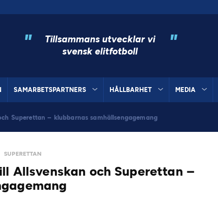
"
"
Tillsammans utvecklar vi
svensk elitfotboll
N
SAMARBETSPARTNERS
HÅLLBARHET
MEDIA
n och Superettan – klubbarnas samhällsengagemang
SUPERETTAN
ll Allsvenskan och Superettan –
engagemang