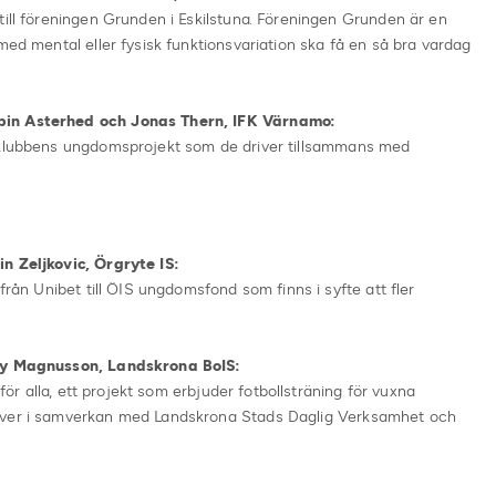
till föreningen Grunden i Eskilstuna. Föreningen Grunden är en
med mental eller fysisk funktionsvariation ska få en så bra vardag
bin Asterhed och Jonas Thern, IFK Värnamo:
l klubbens ungdomsprojekt som de driver tillsammans med
n Zeljkovic, Örgryte IS:
från Unibet till ÖIS ungdomsfond som finns i syfte att fler
lly Magnusson, Landskrona BoIS:
 för alla, ett projekt som erbjuder fotbollsträning för vuxna
river i samverkan med Landskrona Stads Daglig Verksamhet och