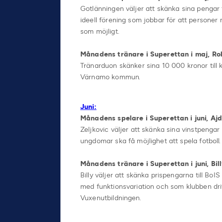
Gotlänningen väljer att skänka sina pengar 
ideell förening som jobbar för att personer 
som möjligt.
Månadens tränare i Superettan i maj, Ro
Tränarduon skänker sina 10 000 kronor til
Värnamo kommun.
Juni:
Månadens spelare i Superettan i juni, Ajdi
Zeljkovic väljer att skänka sina vinstpengar 
ungdomar ska få möjlighet att spela fotboll.
Månadens tränare i Superettan i juni, Bi
Billy väljer att skänka prispengarna till BoIS
med funktionsvariation och som klubben d
Vuxenutbildningen.