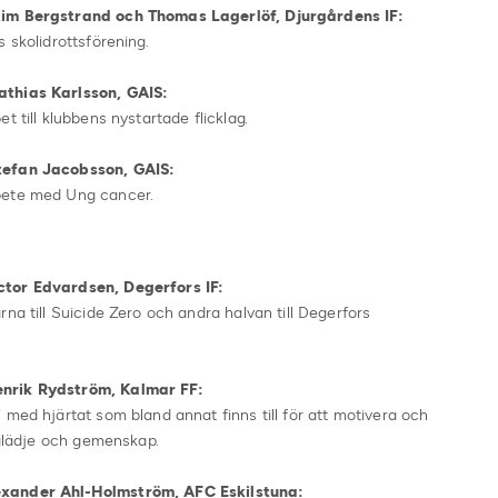
Kim Bergstrand och Thomas Lagerlöf, Djurgårdens IF:
 skolidrottsförening.
athias Karlsson, GAIS:
t till klubbens nystartade flicklag.
Stefan Jacobsson, GAIS:
bete med Ung cancer.
ctor Edvardsen, Degerfors IF:
na till Suicide Zero och andra halvan till Degerfors
enrik Rydström, Kalmar FF:
 med hjärtat som bland annat finns till för att motivera och
 glädje och gemenskap.
exander Ahl-Holmström, AFC Eskilstuna: