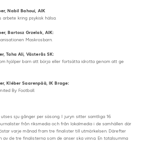
er, Nabil Bahoui, AIK
 arbete kring psykisk hälsa.
er, Bartosz Grzelak, AIK:
rganisationen Maskrosbarn.
r, Taha Ali, Västerås SK:
om hjälper barn att börja eller fortsätta idrotta genom att ge
er, Kléber Saarenpää, IK Brage:
nited By Football.
ses sju gånger per säsong. I juryn sitter samtliga 16
urnalister från riksmedia och från lokalmedia i de samhällen där
star varje månad fram tre finalister till utmärkelsen. Därefter
en av de tre finalisterna som de anser ska vinna. En totalsumma