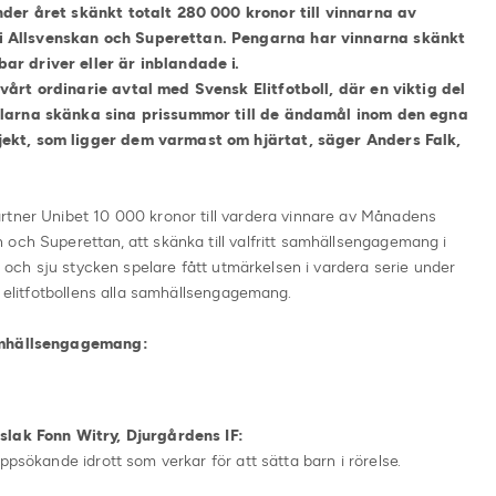
der året skänkt totalt 280 000 kronor till vinnarna av
 Allsvenskan och Superettan. Pengarna har vinnarna skänkt
r driver eller är inblandade i.
årt ordinarie avtal med Svensk Elitfotboll, där en viktig del
elarna skänka sina prissummor till de ändamål inom den egna
ekt, som ligger dem varmast om hjärtat, säger Anders Falk,
rtner Unibet 10 000 kronor till vardera vinnare av Månadens
och Superettan, att skänka till valfritt samhällsengagemang i
re och sju stycken spelare fått utmärkelsen i vardera serie under
v elitfotbollens alla samhällsengagemang.
samhällsengagemang:
slak Fonn Witry, Djurgårdens IF:
ppsökande idrott som verkar för att sätta barn i rörelse.