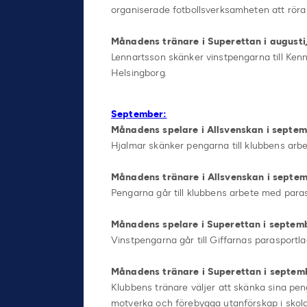
organiserade fotbollsverksamheten att röra s
Månadens tränare i Superettan i augusti,
Lennartsson skänker vinstpengarna till Kenne
Helsingborg.
September:
Månadens spelare i Allsvenskan i septem
Hjalmar skänker pengarna till klubbens arbe
Månadens tränare i Allsvenskan i septem
Pengarna går till klubbens arbete med paras
Månadens spelare i Superettan i septembe
Vinstpengarna går till Giffarnas parasportla
Månadens tränare i Superettan i septemb
Klubbens tränare väljer att skänka sina peng
motverka och förebygga utanförskap i skola