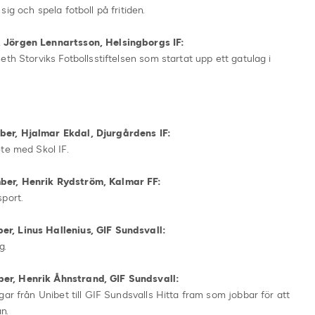
ig och spela fotboll på fritiden.
 Jörgen Lennartsson, Helsingborgs IF:
th Storviks Fotbollsstiftelsen som startat upp ett gatulag i
ber, Hjalmar Ekdal, Djurgårdens IF:
te med Skol IF.
ber, Henrik Rydström, Kalmar FF:
port.
r, Linus Hallenius, GIF Sundsvall:
g.
er, Henrik Åhnstrand, GIF Sundsvall:
ar från Unibet till GIF Sundsvalls Hitta fram som jobbar för att
n.