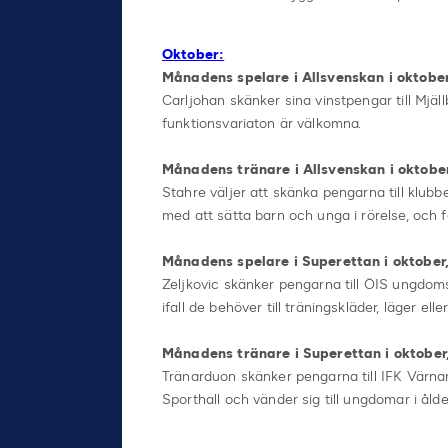
Oktober:
Månadens spelare i Allsvenskan i oktober,
Carljohan skänker sina vinstpengar till Mjäll
funktionsvariaton är välkomna.
Månadens tränare i Allsvenskan i oktober
Stahre väljer att skänka pengarna till klub
med att sätta barn och unga i rörelse, och
Månadens spelare i Superettan i oktober, 
Zeljkovic skänker pengarna till ÖIS ungdom
ifall de behöver till träningskläder, läger elle
Månadens tränare i Superettan i oktober
Tränarduon skänker pengarna till IFK Värn
Sporthall och vänder sig till ungdomar i ålde